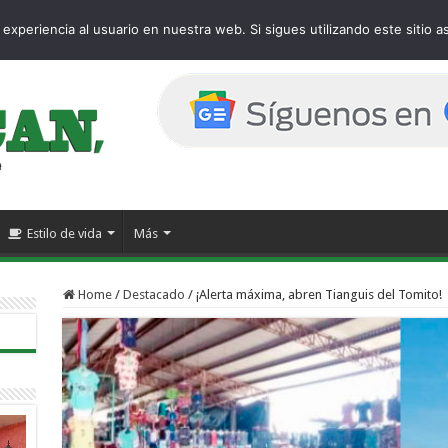
age
experiencia al usuario en nuestra web. Si sigues utilizando este sitio
Estilo de vida
Más
Home
/
Destacado
/
¡Alerta máxima, abren Tianguis del Tomito!