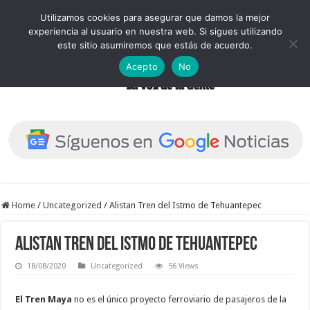
Utilizamos cookies para asegurar que damos la mejor
experiencia al usuario en nuestra web. Si sigues utilizando
este sitio asumiremos que estás de acuerdo.
Acepto
No
Home
/
Uncategorized
/
Alistan Tren del Istmo de Tehuantepec
Alistan Tren del Istmo de Tehuantepec
18/08/2020
Uncategorized
56 Views
El Tren Maya
no es el único proyecto ferroviario de pasajeros de la