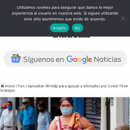
Utilizamos cookies para asegurar que damos la mejor
experiencia al usuario en nuestra web. Si sigues utilizando
este sitio asumiremos que estás de acuerdo.
Acepto
No
Home
/
Pais
/
Aprueban 90 mdp para apoyar a afectados por Covid-19 en
Ecatepec