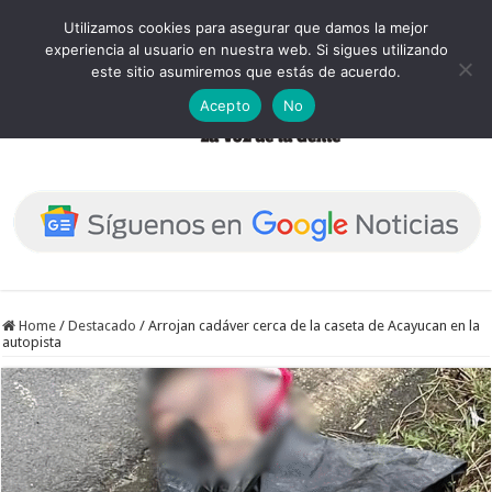
Utilizamos cookies para asegurar que damos la mejor
experiencia al usuario en nuestra web. Si sigues utilizando
este sitio asumiremos que estás de acuerdo.
Acepto
No
Home
/
Destacado
/
Arrojan cadáver cerca de la caseta de Acayucan en la
autopista