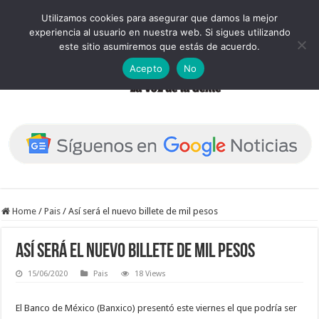
Utilizamos cookies para asegurar que damos la mejor
experiencia al usuario en nuestra web. Si sigues utilizando
este sitio asumiremos que estás de acuerdo.
Acepto
No
Home
/
Pais
/
Así será el nuevo billete de mil pesos
Así será el nuevo billete de mil pesos
15/06/2020
Pais
18 Views
El Banco de México (Banxico) presentó este viernes el que podría ser