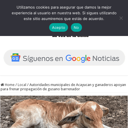
Utilizamos cookies para asegurar que damos la mejor
experiencia al usuario en nuestra web. Si sigues utilizando
este sitio asumiremos que estás de acuerdo.
Acepto
No
Home
/
Local
/
Autoridades municipales de Acayucan y ganaderos apoyan
para frenar propagación de gusano barrenador