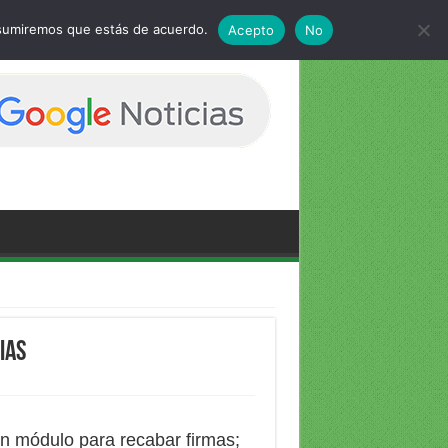
 asumiremos que estás de acuerdo.
Acepto
No
ias
un módulo para recabar firmas;