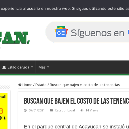
age
experiencia al usuario en nuestra web. Si sigues utilizando este sitio
Estilo de vida
Más
Home
/
Estado
/
Buscan que bajen el costo de las tenencias
Buscan que bajen el costo de las tenenc
07/01/2021
Estado
,
Local
14 Views
En el parque central de Acayucan se instaló 