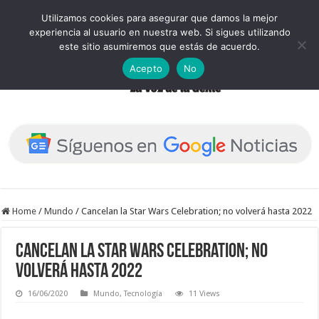
Utilizamos cookies para asegurar que damos la mejor
experiencia al usuario en nuestra web. Si sigues utilizando
este sitio asumiremos que estás de acuerdo.
Acepto
No
Home
/
Mundo
/
Cancelan la Star Wars Celebration; no volverá hasta 2022
Cancelan la Star Wars Celebration; no
volverá hasta 2022
16/06/2020
Mundo
,
Tecnología
11 Views