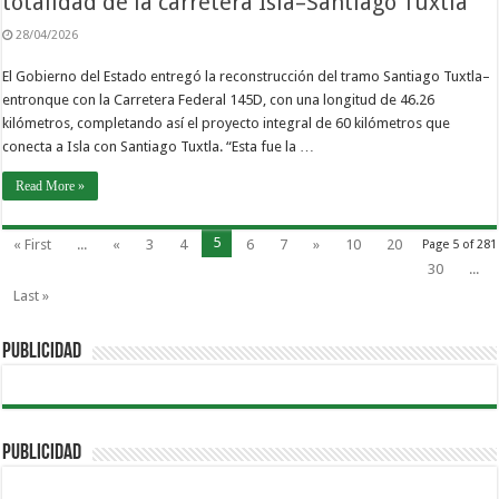
totalidad de la carretera Isla–Santiago Tuxtla
28/04/2026
El Gobierno del Estado entregó la reconstrucción del tramo Santiago Tuxtla–
entronque con la Carretera Federal 145D, con una longitud de 46.26
kilómetros, completando así el proyecto integral de 60 kilómetros que
conecta a Isla con Santiago Tuxtla. “Esta fue la …
Read More »
5
« First
...
«
3
4
6
7
»
10
20
Page 5 of 281
30
...
Last »
PUBLICIDAD
PUBLICIDAD