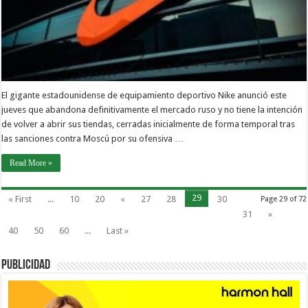
El gigante estadounidense de equipamiento deportivo Nike anunció este
jueves que abandona definitivamente el mercado ruso y no tiene la intención
de volver a abrir sus tiendas, cerradas inicialmente de forma temporal tras
las sanciones contra Moscú por su ofensiva …
Read More »
29
« First
...
10
20
«
27
28
30
Page 29 of 72
31
»
40
50
60
...
Last »
PUBLICIDAD