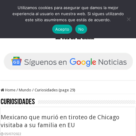
Utilizamos cookies para asegurar que damos la mejor
experiencia al usuario en nuestra web. Si sigues utilizando
este sitio asumiremos que estás de acuerdo.
Acepto
No
Home
/
Mundo
/
Curiosidades (page 29)
Curiosidades
Mexicano que murió en tiroteo de Chicago
visitaba a su familia en EU
05/07/2022