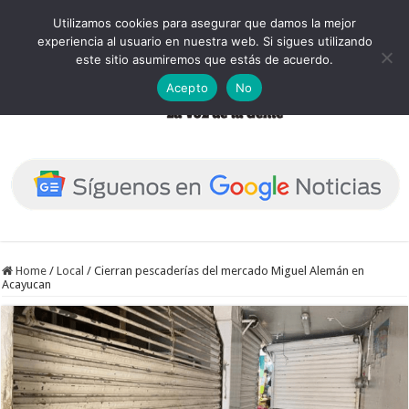
Utilizamos cookies para asegurar que damos la mejor
experiencia al usuario en nuestra web. Si sigues utilizando
este sitio asumiremos que estás de acuerdo.
Acepto
No
Home
/
Local
/
Cierran pescaderías del mercado Miguel Alemán en
Acayucan