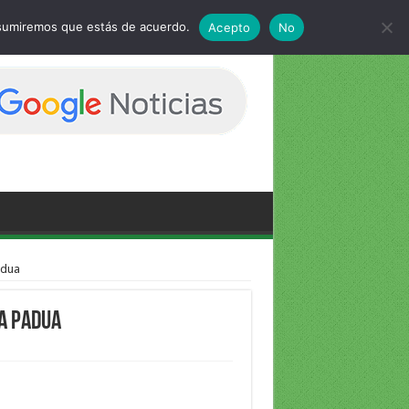
 asumiremos que estás de acuerdo.
Acepto
No
adua
a Padua