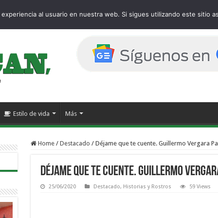
age
experiencia al usuario en nuestra web. Si sigues utilizando este sitio
Estilo de vida
Más
Home
/
Destacado
/
Déjame que te cuente. Guillermo Vergara P
Déjame que te cuente. Guillermo Vergar
25/06/2020
Destacado
,
Historias y Rostros
59 Views