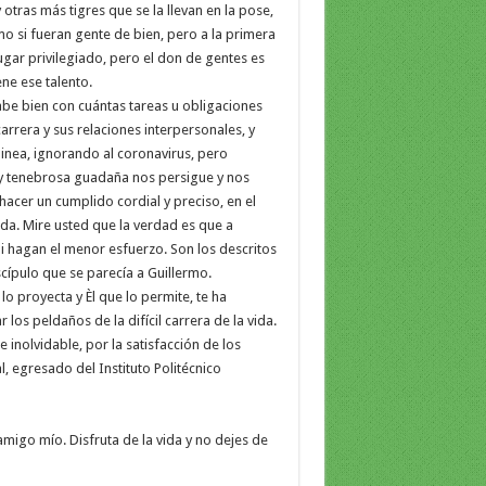
otras más tigres que se la llevan en la pose,
omo si fueran gente de bien, pero a la primera
gar privilegiado, pero el don de gentes es
ne ese talento.
abe bien con cuántas tareas u obligaciones
arrera y sus relaciones interpersonales, y
linea, ignorando al coronavirus, pero
a y tenebrosa guadaña nos persigue y nos
hacer un cumplido cordial y preciso, en el
da. Mire usted que la verdad es que a
ni hagan el menor esfuerzo. Son los descritos
ípulo que se parecía a Guillermo.
lo proyecta y Èl que lo permite, te ha
los peldaños de la difícil carrera de la vida.
 inolvidable, por la satisfacción de los
l, egresado del Instituto Politécnico
migo mío. Disfruta de la vida y no dejes de