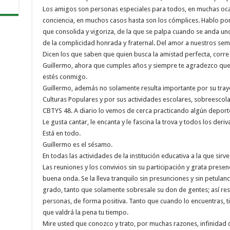
Los amigos son personas especiales para todos, en muchas ocasi
conciencia, en muchos casos hasta son los cómplices. Hablo po
que consolida y vigoriza, de la que se palpa cuando se anda un
de la complicidad honrada y fraternal. Del amor a nuestros sem
Dicen los que saben que quien busca la amistad perfecta, corre
Guillermo, ahora que cumples años y siempre te agradezco que
estés conmigo.
Guillermo, además no solamente resulta importante por su traye
Culturas Populares y por sus actividades escolares, sobreescola
CBTYS 48. A diario lo vemos de cerca practicando algún deporte
Le gusta cantar, le encanta y le fascina la trova y todos los der
Está en todo.
Guillermo es el sésamo.
En todas las actividades de la institución educativa a la que sirv
Las reuniones y los convivios sin su participación y grata presenci
buena onda. Se la lleva tranquilo sin presunciones y sin petulanc
grado, tanto que solamente sobresale su don de gentes; así res
personas, de forma positiva. Tanto que cuando lo encuentras, t
que valdrá la pena tu tiempo.
Mire usted que conozco y trato, por muchas razones, infinidad 