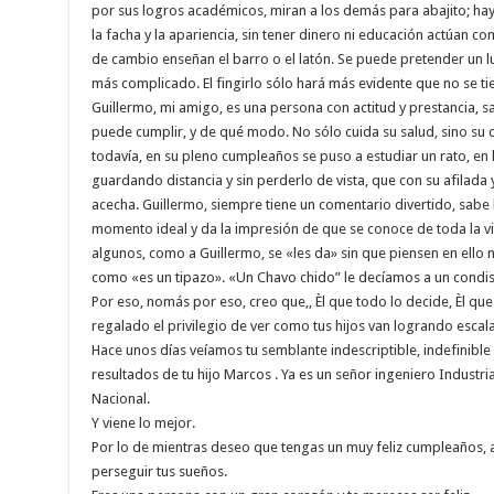
por sus logros académicos, miran a los demás para abajito; hay 
la facha y la apariencia, sin tener dinero ni educación actúan c
de cambio enseñan el barro o el latón. Se puede pretender un lu
más complicado. El fingirlo sólo hará más evidente que no se tie
Guillermo, mi amigo, es una persona con actitud y prestancia, s
puede cumplir, y de qué modo. No sólo cuida su salud, sino su c
todavía, en su pleno cumpleaños se puso a estudiar un rato, en 
guardando distancia y sin perderlo de vista, que con su afilad
acecha. Guillermo, siempre tiene un comentario divertido, sabe 
momento ideal y da la impresión de que se conoce de toda la vi
algunos, como a Guillermo, se «les da» sin que piensen en ello 
como «es un tipazo». «Un Chavo chido” le decíamos a un condisc
Por eso, nomás por eso, creo que,, Èl que todo lo decide, Èl que 
regalado el privilegio de ver como tus hijos van logrando escalar 
Hace unos días veíamos tu semblante indescriptible, indefinible e
resultados de tu hijo Marcos . Ya es un señor ingeniero Industria
Nacional.
Y viene lo mejor.
Por lo de mientras deseo que tengas un muy feliz cumpleaños, a
perseguir tus sueños.