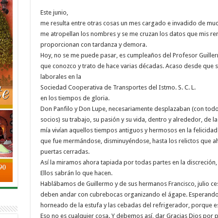
Este junio,
me resulta entre otras cosas un mes cargado e invadido de mu
me atropellan los nombres y se me cruzan los datos que mis r
proporcionan con tardanza y demora.
Hoy, no se me puede pasar, es cumpleaños del Profesor Guille
que conozco y trato de hace varias décadas. Acaso desde que s
laborales en la
Sociedad Cooperativa de Transportes del Istmo. S. C. L.
en los tiempos de gloria.
Don Panfilo y Don Lupe, necesariamente desplazaban (con tod
socios) su trabajo, su pasión y su vida, dentro y alrededor, de l
mía vivían aquellos tiempos antiguos y hermosos en la felicida
que fue mermándose, disminuyéndose, hasta los relictos que 
puertas cerradas.
Así la miramos ahora tapiada por todas partes en la discreción, l
Ellos sabrán lo que hacen.
Hablábamos de Guillermo y de sus hermanos Francisco, julio ce
deben andar con cubrebocas organizando el ágape. Esperando q
horneado de la estufa y las cebadas del refrigerador, porque 
Eso no es cualquier cosa. Y debemos así, dar Gracias Dios por p