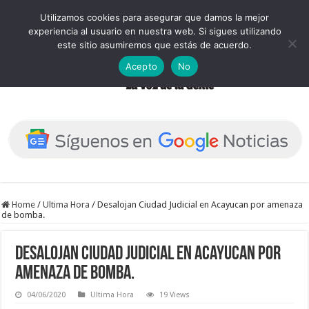
Utilizamos cookies para asegurar que damos la mejor
experiencia al usuario en nuestra web. Si sigues utilizando
este sitio asumiremos que estás de acuerdo.
Acepto
No
Home
/
Ultima Hora
/
Desalojan Ciudad Judicial en Acayucan por amenaza
de bomba.
Desalojan Ciudad Judicial en Acayucan por
amenaza de bomba.
04/06/2020
Ultima Hora
19 Views