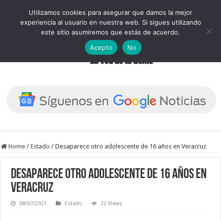
Utilizamos cookies para asegurar que damos la mejor
experiencia al usuario en nuestra web. Si sigues utilizando
este sitio asumiremos que estás de acuerdo.
Acepto
No
Home
/
Estado
/
Desaparece otro adolescente de 16 años en Veracruz
Desaparece otro adolescente de 16 años en
Veracruz
08/07/2021
Estado
32 Views