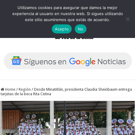
Utilizamos cookies para asegurar que damos la mejor
experiencia al usuario en nuestra web. Si sigues utilizando
este sitio asumiremos que estás de acuerdo.
Acepto
No
Home
/
Región
/
Desde Minatitlán, presidenta Claudia Sheinbaum entrega
tarjetas de la beca Rita Cetina