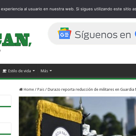
page
experiencia al usuario en nuestra web. Si sigues utilizando este sitio
Estilo de vida
Más
Home
/
Pais
/
Durazo reporta reducción de militares en Guardia 