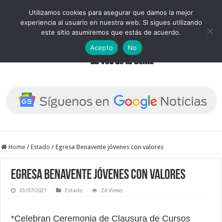
Utilizamos cookies para asegurar que damos la mejor
experiencia al usuario en nuestra web. Si sigues utilizando
este sitio asumiremos que estás de acuerdo.
Acepto
No
Home
/
Estado
/
Egresa Benavente jóvenes con valores
Egresa Benavente jóvenes con valores
01/07/2021
Estado
24 Views
*Celebran Ceremonia de Clausura de Cursos