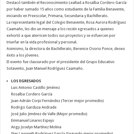
Destacó también el Reconocimiento Lealtad a Rosalba Cordero García
por haber sumado 15 años como estudiante de la Familia Benavente,
iniciando en Preescolar, Primaria, Secundaria y Bachillerato.
La representante legal del Colegio Benavente, Rosa Aurora Rodríguez
Caamaño, les dio un mensaje a los recién egresados a quienes
exhortó a que aterricen todos sus proyectos y se esfuercen por
triunfar en la vida profesional y personal.
Asimismo, la directora de Bachillerato, Berenice Osorio Ponce, deseo
éxito a los jóvenes.
El evento fue clausurado por el presidente del Grupo Educativo
Sotavento, Juan Manuel Rodríguez Caamaño.
LOS EGRESADOS
Luis Antonio Castillo Jiménez
Rosalba Cordero García
Juan Adrián Corpi Fernández (Tercer mejor promedio)
Rodrigo Garduza Andrade
José Julio Jiménez de Valle (Mejor promedio)
Emmanuel Linares Espejo
Angy Joselyn Martínez Molina
Iker Layoneth Rodríguez García (Segundo mejor promedio)