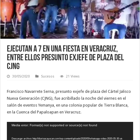
Ejecutan a 7 en una fiesta en Veracruz,
entre ellos presunto exjefe de plaza del
CJNG
30/05/2020
Sucesos
21 Views
Francisco Navarrete Serna, presunto exjefe de plaza del Cártel Jalisco
Nueva Generación (CJNG), fue acribillado la noche del viernes en el
salón de eventos Yemanya, en una colonia popular de Tierra Blanca,
en la Cuenca del Papaloapan en Veracruz.
Reproductor
Media error: Format(s) not supported or source(s) not found
de
vídeo
Descargar archivo: http://diarioacayucan.com/wp-content/uploads/2020/05/whatsapp-video-2020-05-30-at-