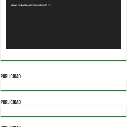
123221_Cj180XkU.compressed.mp4?_=1
PUBLICIDAD
PUBLICIDAD