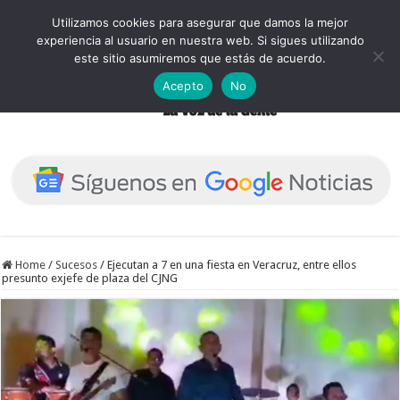
Utilizamos cookies para asegurar que damos la mejor
experiencia al usuario en nuestra web. Si sigues utilizando
este sitio asumiremos que estás de acuerdo.
Acepto
No
Home
/
Sucesos
/
Ejecutan a 7 en una fiesta en Veracruz, entre ellos
presunto exjefe de plaza del CJNG