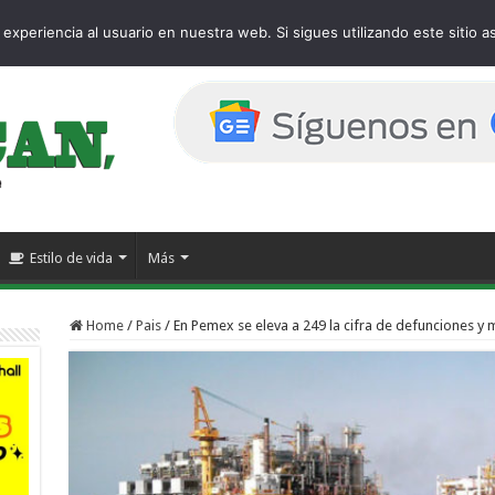
age
experiencia al usuario en nuestra web. Si sigues utilizando este sitio
Estilo de vida
Más
Home
/
Pais
/
En Pemex se eleva a 249 la cifra de defunciones y 