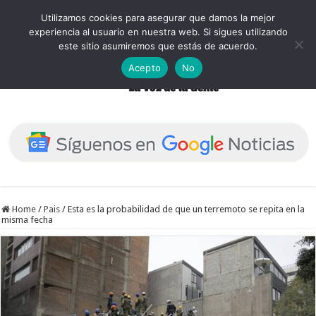
Utilizamos cookies para asegurar que damos la mejor
experiencia al usuario en nuestra web. Si sigues utilizando
este sitio asumiremos que estás de acuerdo.
Acepto
No
Home
/
Pais
/
Esta es la probabilidad de que un terremoto se repita en la
misma fecha