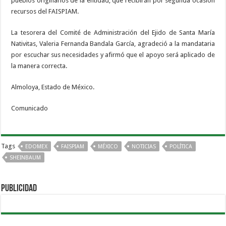
pueblos originarios de la entidad, que recibirán por segunda ocasión
recursos del FAISPIAM.
La tesorera del Comité de Administración del Ejido de Santa María
Nativitas, Valeria Fernanda Bandala García, agradeció a la mandataria
por escuchar sus necesidades y afirmó que el apoyo será aplicado de
la manera correcta.
Almoloya, Estado de México.
Comunicado
Tags
EDOMEX
FAISPIAM
MÉXICO
NOTICIAS
POLÍTICA
SHEINBAUM
PUBLICIDAD