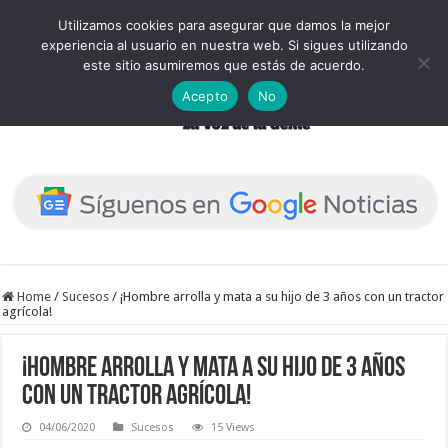
Utilizamos cookies para asegurar que damos la mejor
experiencia al usuario en nuestra web. Si sigues utilizando
este sitio asumiremos que estás de acuerdo.
Acepto
No
Home
/
Sucesos
/
¡Hombre arrolla y mata a su hijo de 3 años con un tractor
agrícola!
¡Hombre arrolla y mata a su hijo de 3 años
con un tractor agrícola!
04/06/2020
Sucesos
15 Views