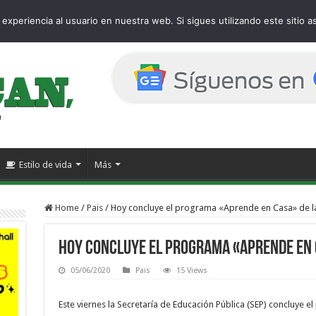
page
experiencia al usuario en nuestra web. Si sigues utilizando este sitio
Estilo de vida
Más
Home
/
Pais
/
Hoy concluye el programa «Aprende en Casa» de la
Hoy concluye el programa «Aprende en C
05/06/2020
Pais
15 Views
Este viernes la Secretaría de Educación Pública (SEP) concluye 