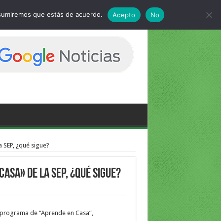
 asumiremos que estás de acuerdo.
Acepto
No
 SEP, ¿qué sigue?
asa» de la SEP, ¿qué sigue?
el programa de “Aprende en Casa”,