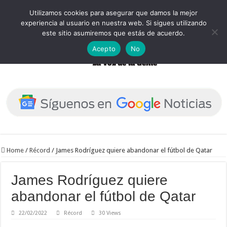
Utilizamos cookies para asegurar que damos la mejor
experiencia al usuario en nuestra web. Si sigues utilizando
este sitio asumiremos que estás de acuerdo.
Acepto
No
Home
/
Récord
/
James Rodríguez quiere abandonar el fútbol de Qatar
James Rodríguez quiere
abandonar el fútbol de Qatar
22/02/2022
Récord
30 Views