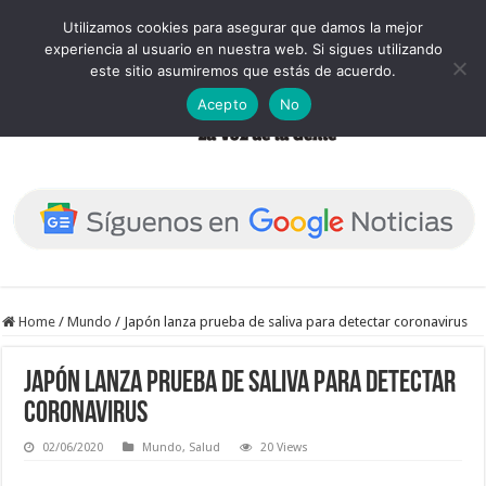
Utilizamos cookies para asegurar que damos la mejor
experiencia al usuario en nuestra web. Si sigues utilizando
este sitio asumiremos que estás de acuerdo.
Acepto
No
Home
/
Mundo
/
Japón lanza prueba de saliva para detectar coronavirus
Japón lanza prueba de saliva para detectar
coronavirus
02/06/2020
Mundo
,
Salud
20 Views