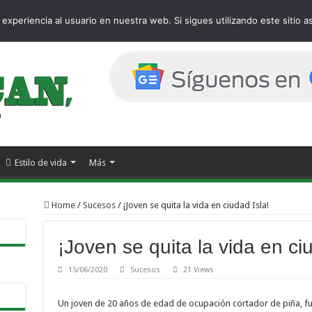
 page
experiencia al usuario en nuestra web. Si sigues utilizando este sitio
Estilo de vida
Más
Home
/
Sucesos
/
¡Joven se quita la vida en ciudad Isla!
¡Joven se quita la vida en ciu
15/06/2020
Sucesos
21 Views
Un joven de 20 años de edad de ocupación cortador de piña, fue