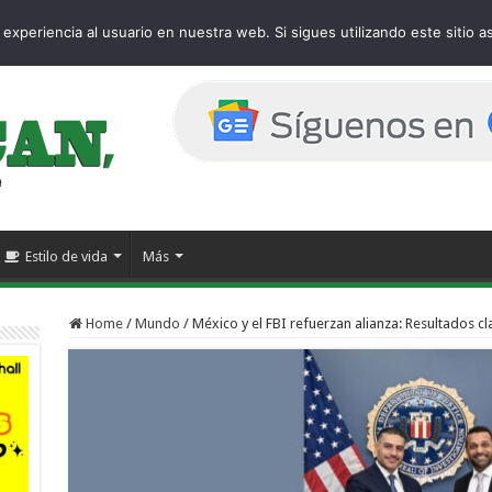
age
experiencia al usuario en nuestra web. Si sigues utilizando este sitio
Estilo de vida
Más
Home
/
Mundo
/
México y el FBI refuerzan alianza: Resultados c