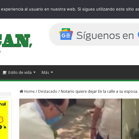
age
experiencia al usuario en nuestra web. Si sigues utilizando este sitio
Estilo de vida
Más
Home
/
Destacado
/
Notario quiere dejar En la calle a su esposa.