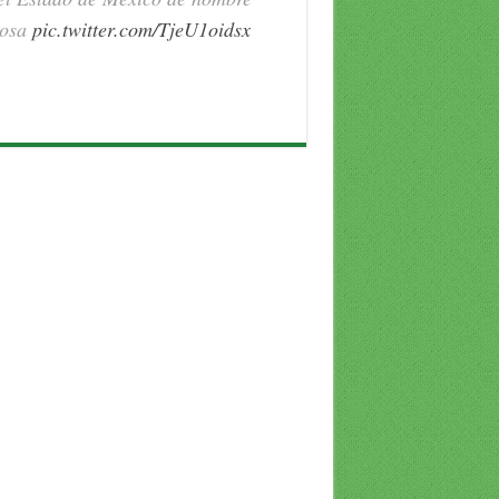
posa
pic.twitter.com/TjeU1oidsx