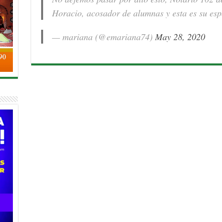
Horacio, acosador de alumnas y esta es su es
— mariana (@emariana74)
May 28, 2020