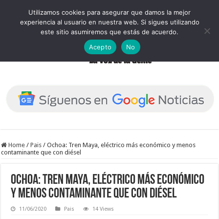
Utilizamos cookies para asegurar que damos la mejor
experiencia al usuario en nuestra web. Si sigues utilizando
este sitio asumiremos que estás de acuerdo.
Acepto
No
Home
/
Pais
/
Ochoa: Tren Maya, eléctrico más económico y menos
contaminante que con diésel
Ochoa: Tren Maya, eléctrico más económico
y menos contaminante que con diésel
11/06/2020
Pais
14 Views