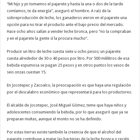
“Mi hijo y yo tomamos el pajarete y hasta la una o dos de la tarde
comíamos, te da energía”, aseguró el hombre. A raíz de la
sobreproducción de leche, los ganaderos vieron en el pajarete una
opción para no tirar el producto ante el bajo precio del mercado.
Hace ocho años salían a vender leche bronca, pero “no la compraban
y en el pajarete la gente sí la procura mucho”.
Producir un litro de leche cuesta siete u ocho pesos; un pajarete
cuesta alrededor de 30 o 40 pesos por litro. Por 500 mililitros de esa
bebida espumosa se pagan 25 pesos y en otros puntos los vasos de
seis onzas cuestan 15.
En Jocotepec y Zacoalco, la preocupación es que haya una regulación
por el descalabro económico que representará para los productores.
El alcalde de Jocotepec, José Miguel Gómez, teme que haya niños y
adolescentes consumiendo la bebida, por lo que aseguró que ya se
preparan multas, aunque el monto no se ha definido.
Por estas tierras existe también la creencia de que el alcohol del
pajarete contribuye a matar las bacterias de la leche bronca o recién