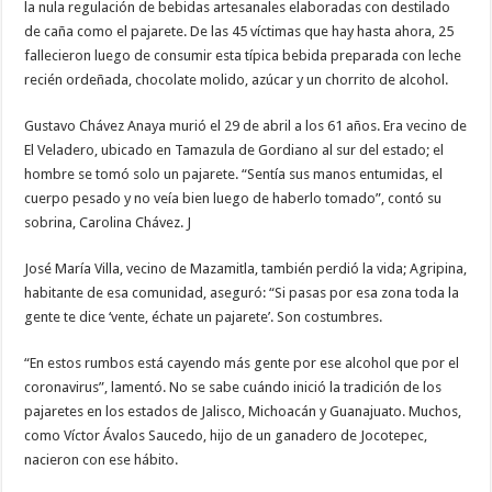
la nula regulación de bebidas artesanales elaboradas con destilado
de caña como el pajarete. De las 45 víctimas que hay hasta ahora, 25
fallecieron luego de consumir esta típica bebida preparada con leche
recién ordeñada, chocolate molido, azúcar y un chorrito de alcohol.
Gustavo Chávez Anaya murió el 29 de abril a los 61 años. Era vecino de
El Veladero, ubicado en Tamazula de Gordiano al sur del estado; el
hombre se tomó solo un pajarete. “Sentía sus manos entumidas, el
cuerpo pesado y no veía bien luego de haberlo tomado”, contó su
sobrina, Carolina Chávez. J
José María Villa, vecino de Mazamitla, también perdió la vida; Agripina,
habitante de esa comunidad, aseguró: “Si pasas por esa zona toda la
gente te dice ‘vente, échate un pajarete’. Son costumbres.
“En estos rumbos está cayendo más gente por ese alcohol que por el
coronavirus”, lamentó. No se sabe cuándo inició la tradición de los
pajaretes en los estados de Jalisco, Michoacán y Guanajuato. Muchos,
como Víctor Ávalos Saucedo, hijo de un ganadero de Jocotepec,
nacieron con ese hábito.