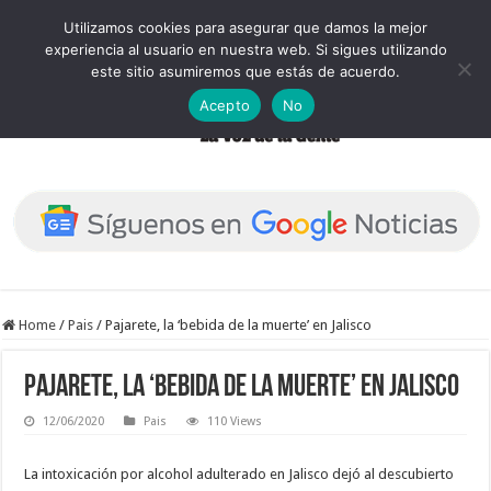
Utilizamos cookies para asegurar que damos la mejor
experiencia al usuario en nuestra web. Si sigues utilizando
este sitio asumiremos que estás de acuerdo.
Acepto
No
Home
/
Pais
/
Pajarete, la ‘bebida de la muerte’ en Jalisco
Pajarete, la ‘bebida de la muerte’ en Jalisco
12/06/2020
Pais
110 Views
La intoxicación por alcohol adulterado en Jalisco dejó al descubierto