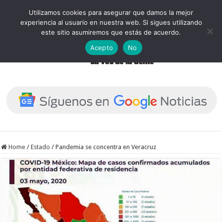
Utilizamos cookies para asegurar que damos la mejor
experiencia al usuario en nuestra web. Si sigues utilizando
este sitio asumiremos que estás de acuerdo.
Acepto
No
Home
/
Estado
/
Pandemia se concentra en Veracruz