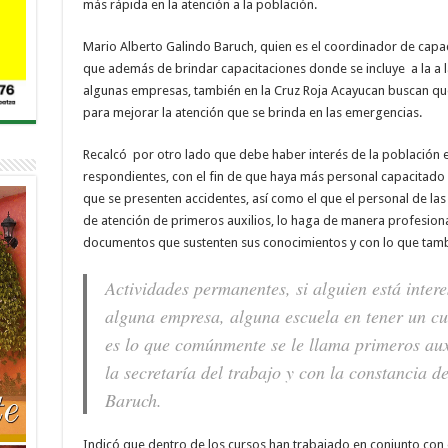
más rápida en la atención a la población.
Mario Alberto Galindo Baruch, quien es el coordinador de capac
que además de brindar capacitaciones donde se incluye
a la a
algunas empresas, también en la Cruz Roja Acayucan buscan que
para mejorar la atención que se brinda en las emergencias.
Recalcó
por otro lado que debe haber interés de la población 
respondientes, con el fin de que haya más personal capacitado 
que se presenten accidentes, así como el que el personal de la
de atención de primeros auxilios, lo haga de manera profesion
documentos que sustenten sus conocimientos y con lo que tambi
Actividades permanentes, si alguien está intere
alguna empresa, alguna escuela en tener un cu
es lo que comúnmente se le llama primeros auxi
la secretaría del trabajo y con la constancia 
Baruch.
Indicó que dentro de los cursos han trabajado en conjunto con e