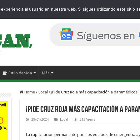
page
experiencia al usuario en nuestra web. Si sigues utilizando este sitio
Estilo de vida
Más
Home
/
Local
/
¡Pide Cruz Roja más capacitación a paramédicos!
¡Pide Cruz Roja más capacitación a para
29/01/2024
Local
213 Views
La capacitación permanente para los equipos de emergencia ay