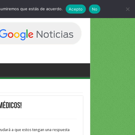
 asumiremos que estás de acuerdo.
Acepto
No
médicos!
udará a que estos tengan una respuesta