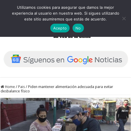
Utilizamos cookies para asegurar que damos la mejor
experiencia al usuario en nuestra web. Si sigues utilizando
este sitio asumiremos que estás de acuerdo.
Acepto
No
Home
/
Pais
/
Piden mantener alimentación adecuada para evitar
desbalance físico