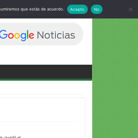
 asumiremos que estás de acuerdo.
Acepto
No
e, quedó el