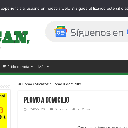
age
experiencia al usuario en nuestra web. Si sigues utilizando este sitio
Estilo de vida
Más
Home
/
Sucesos
/
Plomo a domicilio
Plomo a domicilio
02/06/2020
Sucesos
29 Views
Con una cartulina y un mensaj