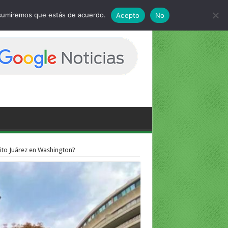
 asumiremos que estás de acuerdo.
Acepto
No
ito Juárez en Washington?