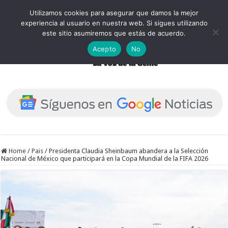
Utilizamos cookies para asegurar que damos la mejor
experiencia al usuario en nuestra web. Si sigues utilizando
este sitio asumiremos que estás de acuerdo.
Acepto
No
Home
/
Pais
/
Presidenta Claudia Sheinbaum abandera a la Selección
Nacional de México que participará en la Copa Mundial de la FIFA 2026