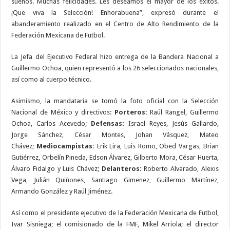
sueños. Muchas felicidades. Les deseamos el mayor de los éxitos.
¡Que viva la Selección! Enhorabuena”, expresó durante el
abanderamiento realizado en el Centro de Alto Rendimiento de la
Federación Mexicana de Futbol.
La Jefa del Ejecutivo Federal hizo entrega de la Bandera Nacional a
Guillermo Ochoa, quien representó a los 26 seleccionados nacionales,
así como al cuerpo técnico.
Asimismo, la mandataria se tomó la foto oficial con la Selección
Nacional de México y directivos:
Porteros:
Raúl Rangel, Guillermo
Ochoa, Carlos Acevedo;
Defensas:
Israel Reyes, Jesús Gallardo,
Jorge Sánchez, César Montes, Johan Vásquez, Mateo
Chávez;
Mediocampistas:
Erik Lira, Luis Romo, Obed Vargas, Brian
Gutiérrez, Orbelín Pineda, Edson Álvarez, Gilberto Mora, César Huerta,
Álvaro Fidalgo y Luis Chávez;
Delanteros:
Roberto Alvarado, Alexis
Vega, Julián Quiñones, Santiago Gimenez, Guillermo Martínez,
Armando González y Raúl Jiménez.
Así como el presidente ejecutivo de la Federación Mexicana de Futbol,
Ivar Sisniega; el comisionado de la FMF, Mikel Arriola; el director