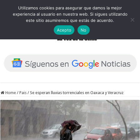
Utilizamos cookies para asegurar que damos la mejor
experiencia al usuario en nuestra web. Si sigues utilizando
este sitio asumiremos que estás de acuerdo.
Acepto
No
Home
/
Pais
/
Se esperan lluvias torrenciales en Oaxaca y Veracruz