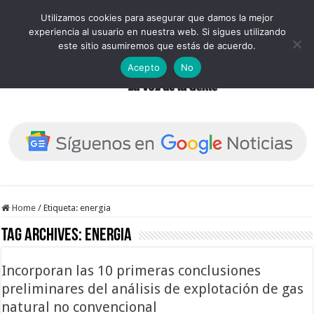
Utilizamos cookies para asegurar que damos la mejor
experiencia al usuario en nuestra web. Si sigues utilizando
este sitio asumiremos que estás de acuerdo.
Acepto
No
Home
/
Etiqueta:
energia
Tag Archives:
energia
Incorporan las 10 primeras conclusiones
preliminares del análisis de explotación de gas
natural no convencional