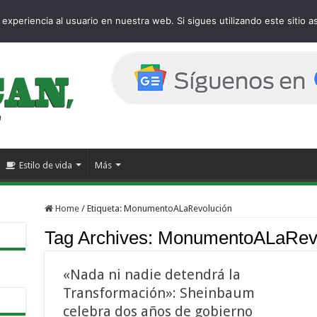
e
experiencia al usuario en nuestra web. Si sigues utilizando este sitio
Estilo de vida
Más
Home
/
Etiqueta:
MonumentoALaRevolución
Tag Archives:
MonumentoALaRevo
«Nada ni nadie detendrá la
Transformación»: Sheinbaum
celebra dos años de gobierno