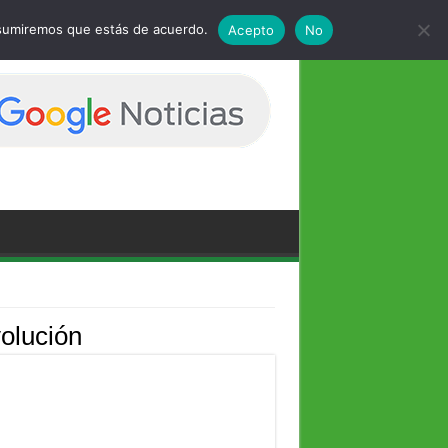
 asumiremos que estás de acuerdo.
Acepto
No
lución