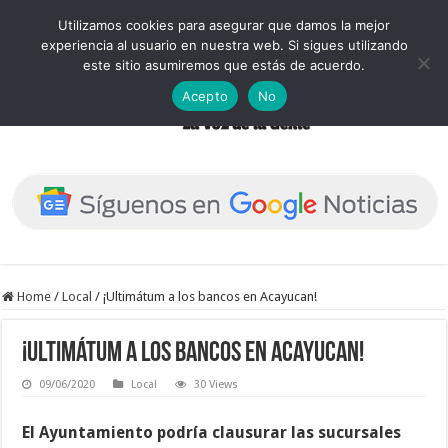
Utilizamos cookies para asegurar que damos la mejor
experiencia al usuario en nuestra web. Si sigues utilizando
este sitio asumiremos que estás de acuerdo.
Acepto
No
Home
/
Local
/
¡Ultimátum a los bancos en Acayucan!
¡Ultimátum a los bancos en Acayucan!
09/06/2020
Local
30 Views
El Ayuntamiento podría clausurar las sucursales