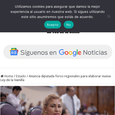
Utilizamos cookies para asegurar que damos la mejor
experiencia al usuario en nuestra web. Si sigues utilizando
este sitio asumiremos que estás de acuerdo.
Acepto
No
Home
/
Estado
/
Anuncia diputada foros regionales para elaborar nueva
Ley de la Vainilla