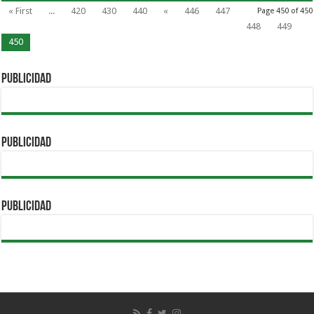
« First
...
420
430
440
«
446
447
Page 450 of 450
448
449
450
PUBLICIDAD
PUBLICIDAD
PUBLICIDAD