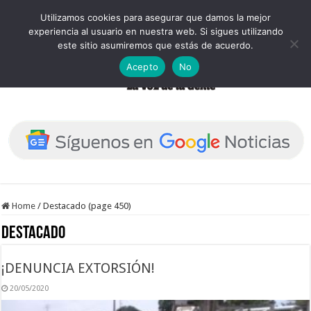
Utilizamos cookies para asegurar que damos la mejor
experiencia al usuario en nuestra web. Si sigues utilizando
este sitio asumiremos que estás de acuerdo.
Acepto
No
Home
/
Destacado (page 450)
Destacado
¡DENUNCIA EXTORSIÓN!
20/05/2020