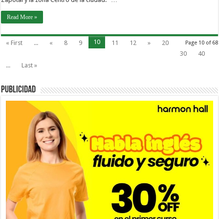
Read More »
10
« First
...
«
8
9
11
12
»
20
Page 10 of 68
30
40
...
Last »
PUBLICIDAD