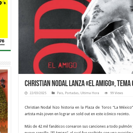
Christian Nodal lanza «El Amigo», tema 
22/03/2025
Pais
,
Portadas
,
Ultima Hora
99 Views
Christian Nodal hizo historia en la Plaza de Toros “La México” 
artista más joven en lograr un sold out en este icónico recinto.
Más de 42 mil fanáticos corearon sus canciones a todo pulmón y 
nuevo sencillo, “El Amigo”, el cual fue recibido con una ovació