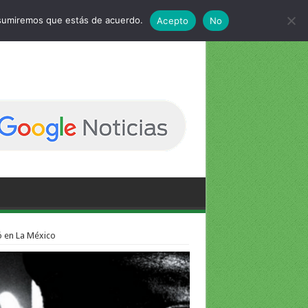
 asumiremos que estás de acuerdo.
Acepto
No
ó en La México