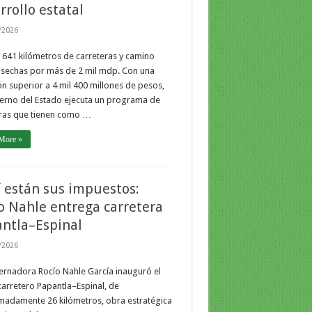
rrollo estatal
/2026
641 kilómetros de carreteras y camino
osechas por más de 2 mil mdp. Con una
ón superior a 4 mil 400 millones de pesos,
erno del Estado ejecuta un programa de
ras que tienen como …
More »
 están sus impuestos:
o Nahle entrega carretera
ntla–Espinal
/2026
rnadora Rocío Nahle García inauguró el
arretero Papantla–Espinal, de
madamente 26 kilómetros, obra estratégica