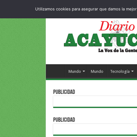
Dropdown
404 pag
JUEVES , 6 AGOSTO 2026
Utilizamos cookies para asegurar que damos la mejor 
Mundo
Mundo
Tecnología
PUBLICIDAD
PUBLICIDAD