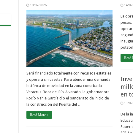
18/07/2026
14/07
La obra
pesos, 
operar 
segund
inaugur
potabi
Read 
Será financiado totalmente con recursos estatales
Inve
y operará sin casetas. Para atender una demanda
mill
histórica de movilidad en la zona conurbada
Veracruz-Boca del Río-Alvarado, la gobernadora
en t
Rocío Nahle García dio el banderazo de inicio de
13/07
la construcción del Puente del …
De la i
Read More »
Educaci
Superio
SEP. La