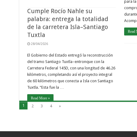
para la
compro
Cumple Rocío Nahle su
durante
palabra: entrega la totalidad
Acompa
de la carretera Isla–Santiago
Read 
Tuxtla
28/04/2026
El Gobierno del Estado entregó la reconstrucción
del tramo Santiago Tuxtla–entronque con la
Carretera Federal 145D, con una longitud de 46.26
kilómetros, completando así el proyecto integral
de 60 kilómetros que conecta a Isla con Santiago
Tuxtla. “Esta fue la …
Read More »
1
2
3
4
»