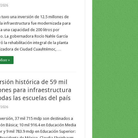
/2026
 tuvo una inversión de 12.5 millones de
la infraestructura fue modernizada para
a una capacidad de 200 litros por
o. La gobernadora Rocío Nahle García
ó la rehabilitación integral de la planta
lizadora de Ciudad Cuauhtémoc, …
More »
rsión histórica de 59 mil
ones para infraestructura
odas las escuelas del país
/2026
nversión, 37 mil 715 mdp son destinados a
ón Básica; 10 mil 916.4 en Educación Media
r y 9 mil 783.9 mdp en Educación Superior:
 Presidenta de México, Claudia Sheinbaum