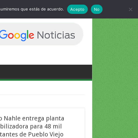
 asumiremos que estás de acuerdo.
Acepto
No
o Nahle entrega planta
bilizadora para 48 mil
tantes de Pueblo Viejo