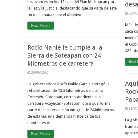
los avances en los 12 ejes del Plan Michoacán por
desa
la Paz y la Justicia, destacando que su visita de este
29/06
fin de semana tiene el objetivo …
Más de 
Read More »
saca c
inversi
el Gobi
Rocío Nahle le cumple a la
482 ob
Sierra de Soteapan con 24
Read 
kilómetros de carretera
26/06/2026
Aquí
La gobernadora Rocío Nahle García entregó la
Rocí
rehabilitación de 12.3 kilómetros del tramo
Comején–Soteapan, correspondiente a la
Papa
carretera Acayucan–Soteapan, obra que forma
29/04
parte de la intervención integral de 24 kilómetros
de esta vía, una demanda histórica de los
La gobe
habitantes de …
tramo c
aproxi
Read More »