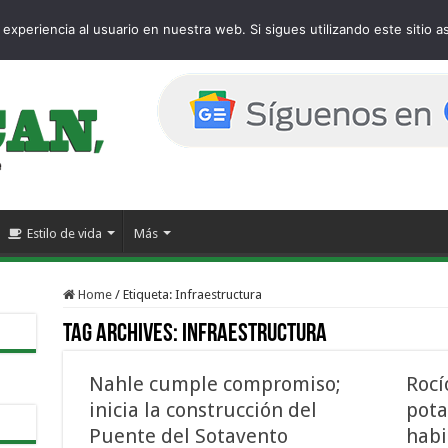
e
experiencia al usuario en nuestra web. Si sigues utilizando este sitio
Estilo de vida
Más
Home
/
Etiqueta:
Infraestructura
Tag Archives:
Infraestructura
Nahle cumple compromiso;
Rocí
inicia la construcción del
pota
Puente del Sotavento
habi