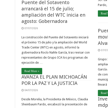
Puente del Sotavento
Pardo,
arrancará el 15 de julio;
Read 
ampliación del WTC inicia en
agosto: Gobernadora
07/07/2026
Puen
movi
La construcción del Puente del Sotavento iniciará
Alva
el próximo 15 de julio y la ampliación del World
Trade Center (WTC) en agosto, informó la
07/07
gobernadora Rocío Nahle García, tras revisar con
representantes de Grupo ICA los programas de
Grupo I
ejecución de …
amplia
García 
Read More »
de cons
AVANZA EL PLAN MICHOACÁN
municip
POR LA PAZ Y LA JUSTICIA
llevará
04/07/2026
Read 
Inve
Desde Morelia, la Presidenta de México, Claudia
mdp 
Sheinbaum Pardo, encabezó la presentación de