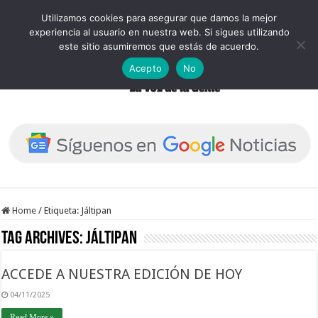
Utilizamos cookies para asegurar que damos la mejor
experiencia al usuario en nuestra web. Si sigues utilizando
este sitio asumiremos que estás de acuerdo.
Acepto
No
Home
/
Etiqueta:
Jáltipan
Tag Archives:
Jáltipan
ACCEDE A NUESTRA EDICIÓN DE HOY
04/11/2025
Read More »