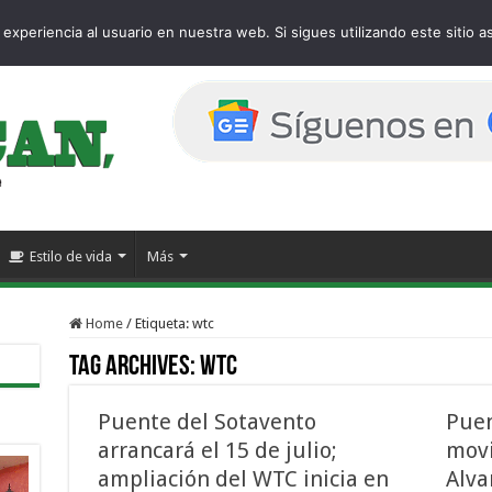
age
experiencia al usuario en nuestra web. Si sigues utilizando este sitio
Estilo de vida
Más
Home
/
Etiqueta:
wtc
Tag Archives:
wtc
Puente del Sotavento
Puen
arrancará el 15 de julio;
movi
ampliación del WTC inicia en
Alva