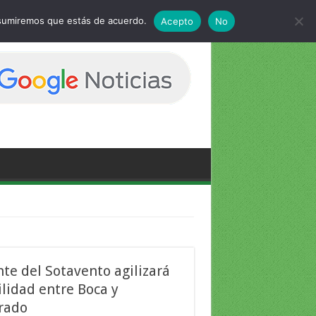
 asumiremos que estás de acuerdo.
Acepto
No
te del Sotavento agilizará
lidad entre Boca y
rado