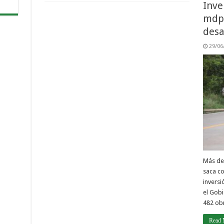
Inve
mdp 
desa
29/06
Más de 
saca c
inversi
el Gobi
482 ob
Read 