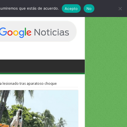
 asumiremos que estás de acuerdo.
Acepto
No
ta lesionado tras aparatoso choque