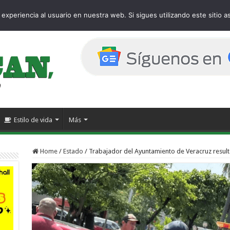
age
experiencia al usuario en nuestra web. Si sigues utilizando este sitio
Estilo de vida
Más
Home
/
Estado
/
Trabajador del Ayuntamiento de Veracruz resul