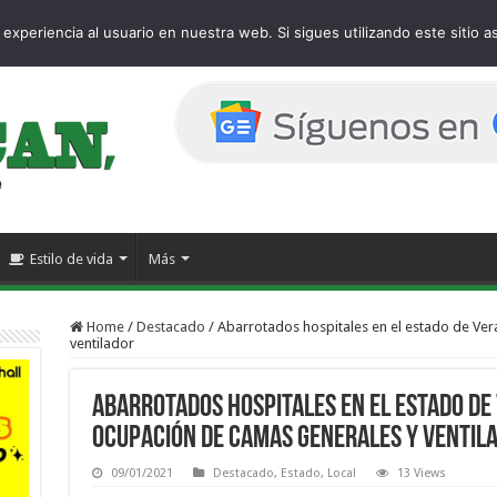
age
experiencia al usuario en nuestra web. Si sigues utilizando este sitio
Estilo de vida
Más
Home
/
Destacado
/
Abarrotados hospitales en el estado de Ver
ventilador
Abarrotados hospitales en el estado de
ocupación de camas generales y ventil
09/01/2021
Destacado
,
Estado
,
Local
13 Views