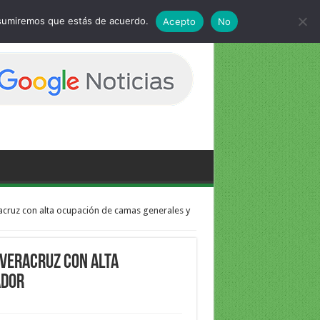
 asumiremos que estás de acuerdo.
Acepto
No
acruz con alta ocupación de camas generales y
 Veracruz con alta
ador