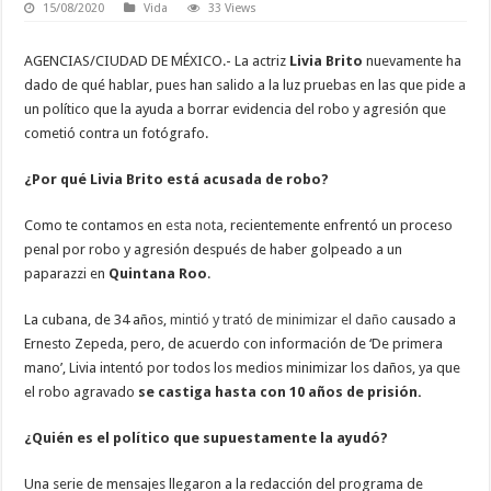
15/08/2020
Vida
33 Views
AGENCIAS/CIUDAD DE MÉXICO.- La actriz
Livia Brito
nuevamente ha
dado de qué hablar, pues han salido a la luz pruebas en las que pide a
un político que la ayuda a borrar evidencia del robo y agresión que
cometió contra un fotógrafo.
¿Por qué Livia Brito está acusada de robo?
Como te contamos en
esta nota
, recientemente
enfrentó un proceso
penal por robo y agresión después de haber golpeado a un
paparazzi en
Quintana Roo
.
La cubana, de 34 años,
mintió y trató de minimizar el daño c
ausado a
Ernesto Zepeda, pero, de acuerdo con información de ‘De primera
mano’, Livia intentó por todos los medios minimizar los daños, ya que
el robo agravado
se castiga hasta con 10 años de prisión.
¿Quién es el político que supuestamente la ayudó?
Una serie de mensajes llegaron a la redacción del programa de